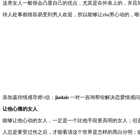
这类女人一般很会凸显自己的优点，尤其是在外表上的，并且
待人处事都很容易受到男人欢迎，所以能够让zha男心动的，
添加嘉待情感导师\/信：
jiadais
一对一咨询帮你解决恋爱情感问
让他心痛的女人
能够让他心动的女人，一定是一个比他手段更高明的女人；但
人总是要受过伤之后，才能看清这个世界是怎样的黑白分明；