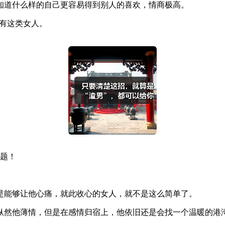
知道什么样的自己更容易得到别人的喜欢，情商极高。
唯有这类女人。
题！
是能够让他心痛，就此收心的女人，就不是这么简单了。
纵然他薄情，但是在感情归宿上，他依旧还是会找一个温暖的港