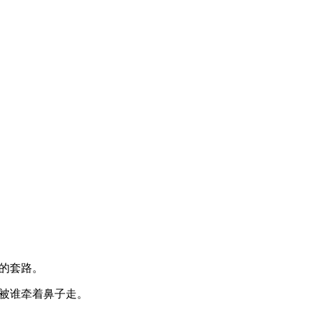
的套路。
易被谁牵着鼻子走。