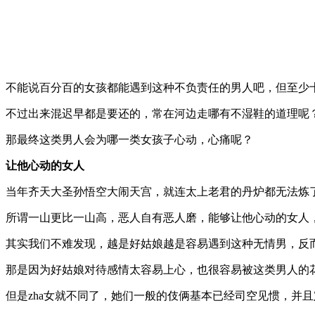
不能说百分百的女孩都能遇到这种不负责任的男人吧，但至少
不过出来混迟早都是要还的，常在河边走哪有不湿鞋的道理呢
那最终这类男人会为哪一类女孩子心动，心痛呢？
让他心动的女人
当年齐天大圣孙悟空大闹天宫，就连太上老君的丹炉都无法炼
所谓一山更比一山高，恶人自有恶人磨，能够让他心动的女人，
其实我们不难发现，越是好姑娘越是容易遇到这种无情男，反而是
那是因为好姑娘对待感情太容易上心，也很容易被这类男人的花
但是zha女就不同了，她们一般的伎俩基本已经司空见惯，并