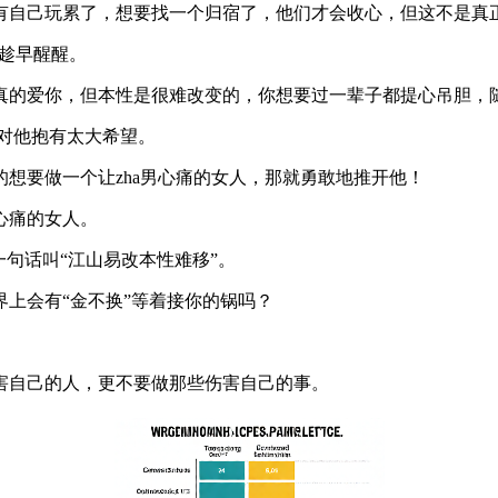
有自己玩累了，想要找一个归宿了，他们才会收心，但这不是真
，趁早醒醒。
真的爱你，但本性是很难改变的，你想要过一辈子都提心吊胆，
要对他抱有太大希望。
想要做一个让zha男心痛的女人，那就勇敢地推开他！
心痛的女人。
句话叫“江山易改本性难移”。
上会有“金不换”等着接你的锅吗？
。
害自己的人，更不要做那些伤害自己的事。