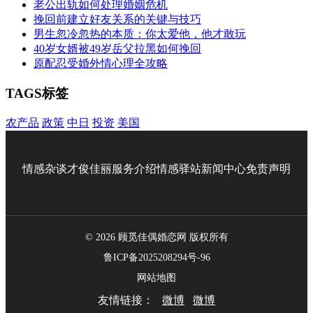
老公出轨如何处理婚姻危机
挽回前建立好友关系的关键与技巧
男生忽冷忽热的本质：你太爱他，他才敢玩
40岁女婿被49岁岳父拉黑如何挽回
原配忍受婚外情心理全攻略
TAGS标签
农产品
政策
中日
投资
美国
情感杂谈
才俊佳丽
服务介绍
情感驿站
新闻中心
免责声明
© 2026 顾觅佳偶婚恋网 版权所有
鲁ICP备2025208294号-96
网站地图
友情链接：
微博
微博