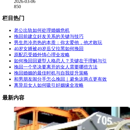
2026-03-06
850
栏目热门
老公出轨如何处理婚姻危机
挽回前建立好友关系的关键与技巧
男生忽冷忽热的本质：你太爱他，他才敢玩
40岁女婿被49岁岳父拉黑如何挽回
原配忍受婚外情心理全攻略
如何挽回回避型人格恋人？关键在于理解与引
挽回一个坚决要离开的女人需要哪些方法
挽回婚姻的最佳时机与自我提升策略
和男朋友闹分手怎么挽回｜避免这两点更有效
离异后女人如何吸引好姻缘全攻略
最新内容