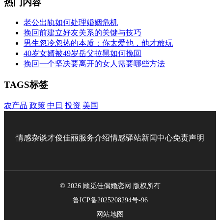
热门内容
老公出轨如何处理婚姻危机
挽回前建立好友关系的关键与技巧
男生忽冷忽热的本质：你太爱他，他才敢玩
40岁女婿被49岁岳父拉黑如何挽回
挽回一个坚决要离开的女人需要哪些方法
TAGS标签
农产品
政策
中日
投资
美国
情感杂谈
才俊佳丽
服务介绍
情感驿站
新闻中心
免责声明
© 2026 顾觅佳偶婚恋网 版权所有
鲁ICP备2025208294号-96
网站地图