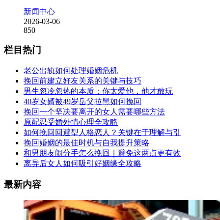
新闻中心
2026-03-06
850
栏目热门
老公出轨如何处理婚姻危机
挽回前建立好友关系的关键与技巧
男生忽冷忽热的本质：你太爱他，他才敢玩
40岁女婿被49岁岳父拉黑如何挽回
挽回一个坚决要离开的女人需要哪些方法
原配忍受婚外情心理全攻略
如何挽回回避型人格恋人？关键在于理解与引
挽回婚姻的最佳时机与自我提升策略
和男朋友闹分手怎么挽回｜避免这两点更有效
离异后女人如何吸引好姻缘全攻略
最新内容