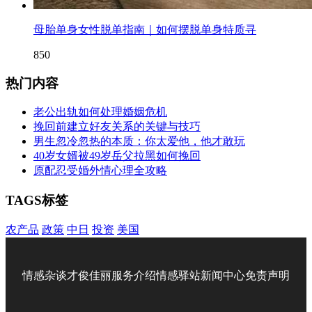
母胎单身女性脱单指南｜如何摆脱单身特质寻
850
热门内容
老公出轨如何处理婚姻危机
挽回前建立好友关系的关键与技巧
男生忽冷忽热的本质：你太爱他，他才敢玩
40岁女婿被49岁岳父拉黑如何挽回
原配忍受婚外情心理全攻略
TAGS标签
农产品
政策
中日
投资
美国
情感杂谈
才俊佳丽
服务介绍
情感驿站
新闻中心
免责声明