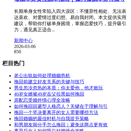
长期单身女性常陷入四大误区：不懂异性相处、无法表
达喜欢、对爱情过度幻想、易自我封闭。本文提供实用
建议，帮助你打破单身困境，掌握恋爱技巧，提升吸引
力，遇见真正适合...
新闻中心
2026-03-06
850
栏目热门
老公出轨如何处理婚姻危机
挽回前建立好友关系的关键与技巧
男生忽冷忽热的本质：你太爱他，他才敢玩
40岁女婿被49岁岳父拉黑如何挽回
原配忍受婚外情心理全攻略
如何挽回回避型人格恋人？关键在于理解与引
挽回一个坚决要离开的女人需要哪些方法
挽回婚姻的最佳时机与自我提升策略
和男朋友闹分手怎么挽回｜避免这两点更有效
离异后女人如何吸引好姻缘全攻略