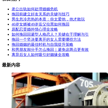
老公出轨如何处理婚姻危机
挽回前建立好友关系的关键与技巧
男生忽冷忽热的本质：你太爱他，他才敢玩
40岁女婿被49岁岳父拉黑如何挽回
原配忍受婚外情心理全攻略
如何挽回回避型人格恋人？关键在于理解与引
挽回一个坚决要离开的女人需要哪些方法
挽回婚姻的最佳时机与自我提升策略
和男朋友闹分手怎么挽回｜避免这两点更有效
离异后女人如何吸引好姻缘全攻略
最新内容