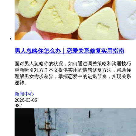
男人忽略你怎么办｜恋爱关系修复实用指南
面对男人忽略你的状况，如何通过调整策略和沟通技巧
重新吸引对方？本文提供实用的情感修复方法，帮助你
理解男女需求差异，掌握恋爱中的进退节奏，实现关系
逆转。
新闻中心
2026-03-06
982