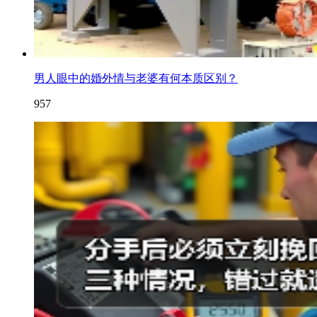
男人眼中的婚外情与老婆有何本质区别？
957