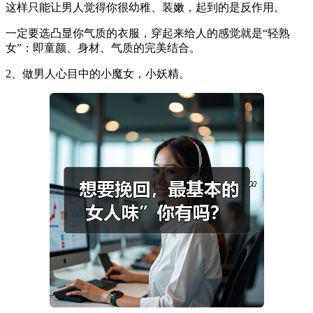
这样只能让男人觉得你很幼稚、装嫩，起到的是反作用。
一定要选凸显你气质的衣服，穿起来给人的感觉就是“轻熟
女”：即童颜、身材、气质的完美结合。
2、做男人心目中的小魔女，小妖精。