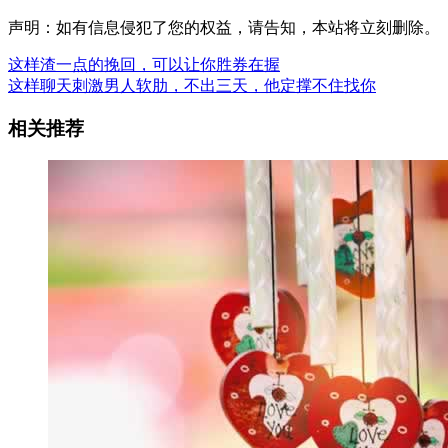
声明：如有信息侵犯了您的权益，请告知，本站将立刻删除。
这样渣一点的挽回，可以让你胜券在握
这样聊天刺激男人软肋，不出三天，他定撑不住找你
相关推荐