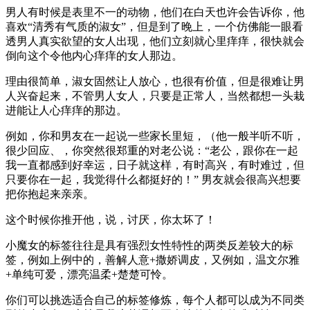
男人有时候是表里不一的动物，他们在白天也许会告诉你，他
喜欢“清秀有气质的淑女”，但是到了晚上，一个仿佛能一眼看
透男人真实欲望的女人出现，他们立刻就心里痒痒，很快就会
倒向这个令他内心痒痒的女人那边。
理由很简单，淑女固然让人放心，也很有价值，但是很难让男
人兴奋起来，不管男人女人，只要是正常人，当然都想一头栽
进能让人心痒痒的那边。
例如，你和男友在一起说一些家长里短，（他一般半听不听，
很少回应、，你突然很郑重的对老公说：“老公，跟你在一起
我一直都感到好幸运，日子就这样，有时高兴，有时难过，但
只要你在一起，我觉得什么都挺好的！” 男友就会很高兴想要
把你抱起来亲亲。
这个时候你推开他，说，讨厌，你太坏了！
小魔女的标签往往是具有强烈女性特性的两类反差较大的标
签，例如上例中的，善解人意+撒娇调皮，又例如，温文尔雅
+单纯可爱，漂亮温柔+楚楚可怜。
你们可以挑选适合自己的标签修炼，每个人都可以成为不同类