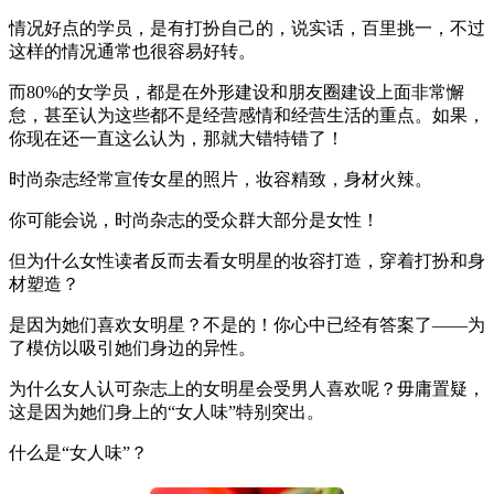
情况好点的学员，是有打扮自己的，说实话，百里挑一，不过
这样的情况通常也很容易好转。
而80%的女学员，都是在外形建设和朋友圈建设上面非常懈
怠，甚至认为这些都不是经营感情和经营生活的重点。如果，
你现在还一直这么认为，那就大错特错了！
时尚杂志经常宣传女星的照片，妆容精致，身材火辣。
你可能会说，时尚杂志的受众群大部分是女性！
但为什么女性读者反而去看女明星的妆容打造，穿着打扮和身
材塑造？
是因为她们喜欢女明星？不是的！你心中已经有答案了——为
了模仿以吸引她们身边的异性。
为什么女人认可杂志上的女明星会受男人喜欢呢？毋庸置疑，
这是因为她们身上的“女人味”特别突出。
什么是“女人味”？