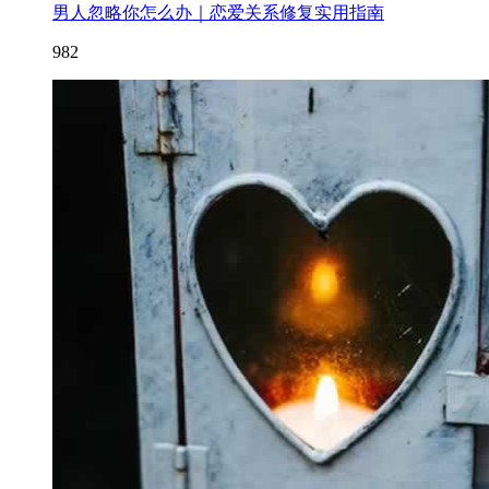
男人忽略你怎么办｜恋爱关系修复实用指南
982