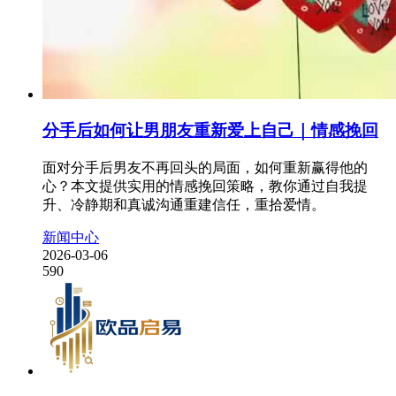
分手后如何让男朋友重新爱上自己｜情感挽回
面对分手后男友不再回头的局面，如何重新赢得他的
心？本文提供实用的情感挽回策略，教你通过自我提
升、冷静期和真诚沟通重建信任，重拾爱情。
新闻中心
2026-03-06
590