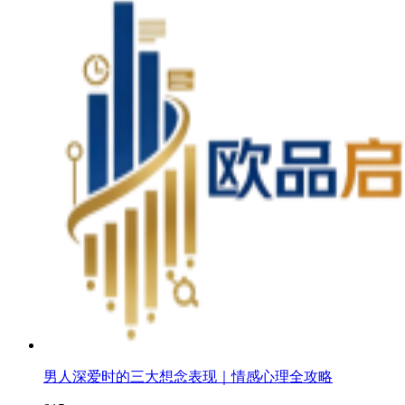
男人深爱时的三大想念表现｜情感心理全攻略