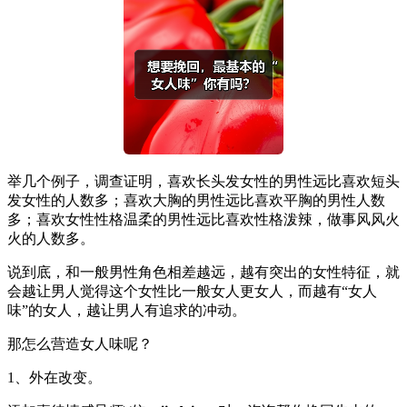
举几个例子，调查证明，喜欢长头发女性的男性远比喜欢短头
发女性的人数多；喜欢大胸的男性远比喜欢平胸的男性人数
多；喜欢女性性格温柔的男性远比喜欢性格泼辣，做事风风火
火的人数多。
说到底，和一般男性角色相差越远，越有突出的女性特征，就
会越让男人觉得这个女性比一般女人更女人，而越有“女人
味”的女人，越让男人有追求的冲动。
那怎么营造女人味呢？
1、外在改变。