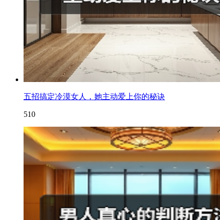
五招搞定冷漠女人，她主动爱上你的秘诀
510