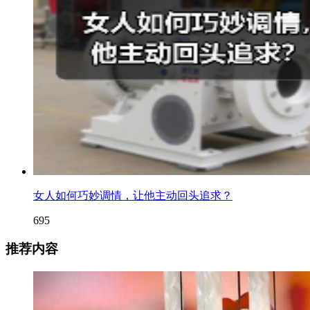
女人如何巧妙调情，让他主动回头追求？
695
推荐内容