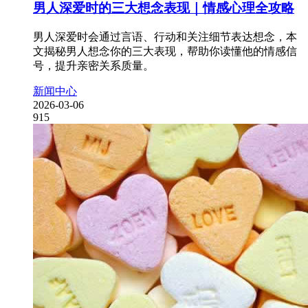
男人深爱时的三大想念表现｜情感心理全攻略
男人深爱时会通过言语、行动和关注细节表达想念，本
文揭秘男人想念你的三大表现，帮助你读懂他的情感信
号，提升亲密关系质量。
新闻中心
2026-03-06
915