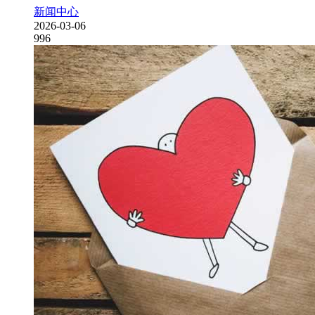
新闻中心
2026-03-06
996