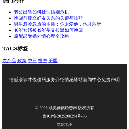
热门内容
老公出轨如何处理婚姻危机
挽回前建立好友关系的关键与技巧
男生忽冷忽热的本质：你太爱他，他才敢玩
40岁女婿被49岁岳父拉黑如何挽回
原配忍受婚外情心理全攻略
TAGS标签
农产品
政策
中日
投资
美国
情感杂谈
才俊佳丽
服务介绍
情感驿站
新闻中心
免责声明
© 2026 顾觅佳偶婚恋网 版权所有
鲁ICP备2025208294号-96
网站地图