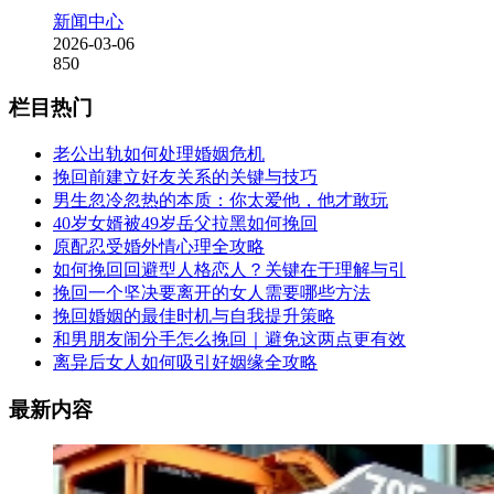
新闻中心
2026-03-06
850
栏目热门
老公出轨如何处理婚姻危机
挽回前建立好友关系的关键与技巧
男生忽冷忽热的本质：你太爱他，他才敢玩
40岁女婿被49岁岳父拉黑如何挽回
原配忍受婚外情心理全攻略
如何挽回回避型人格恋人？关键在于理解与引
挽回一个坚决要离开的女人需要哪些方法
挽回婚姻的最佳时机与自我提升策略
和男朋友闹分手怎么挽回｜避免这两点更有效
离异后女人如何吸引好姻缘全攻略
最新内容