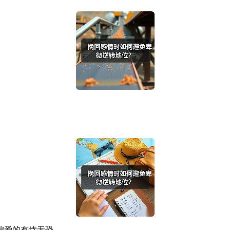
偏爱的有恃无恐。