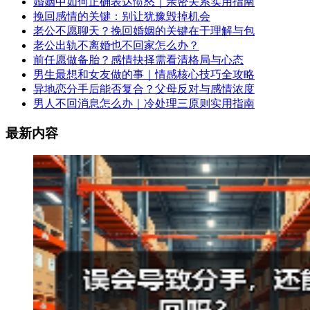
婚姻中如何正确表达愤怒｜亲密关系实用指南
挽回感情的关键：别让犹豫毁掉机会
老公不愿聊天？挽回婚姻的关键在于理解与包
老公出轨不离婚也不回家怎么办？
前任愿做备胎？感情抉择需看清格局与心态
男生最想和女友做的事｜情感核心技巧全攻略
异地恋分手后能否复合？父母反对与感情浓度
男人不回消息怎么办｜冷处理三原则实用指南
最新内容