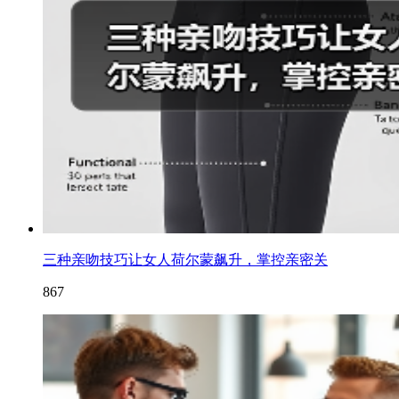
三种亲吻技巧让女人荷尔蒙飙升，掌控亲密关
867