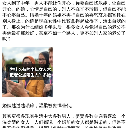
女人到了中年，男人不能让你开心，你要自己找乐趣，让自己
开心。的确，心情是自己的，别人不在乎不珍惜，但自己不能
不心疼自己。结婚十年的婚姐不再把自己的喜怒哀乐都寄托在
别人身上，的确是现在女性中比较拿得起放得下，活出自我的
了。那么为什么结婚多年以后，很多女人会觉得自己的老公不
再像最初那般好，甚至不如一个路人，更不如别人家的老公了
呢？
婚姻越过越琐碎，温柔被彪悍替代。
其实窄很多现实生活中大多数男人，娶妻多数会选着喜欢一个
温柔型的女人，人们都说一个婚前的女人都是温柔的，但是不