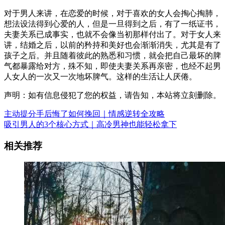
对于男人来讲，在恋爱的时候，对于喜欢的女人会掏心掏肺，
想法设法得到心爱的人，但是一旦得到之后，有了一纸证书，
夫妻关系已成事实，也就不会像当初那样付出了。对于女人来
讲，结婚之后，以前的矜持和美好也会渐渐消失，尤其是有了
孩子之后。并且随着彼此的熟悉和习惯，就会把自己最坏的脾
气都暴露给对方，殊不知，即使夫妻关系再亲密，也经不起男
人女人的一次又一次地坏脾气。这样的生活让人厌倦。
声明：如有信息侵犯了您的权益，请告知，本站将立刻删除。
主动提分手后悔了如何挽回｜情感逆转全攻略
吸引男人的3个核心方式｜高冷男神也能轻松拿下
相关推荐