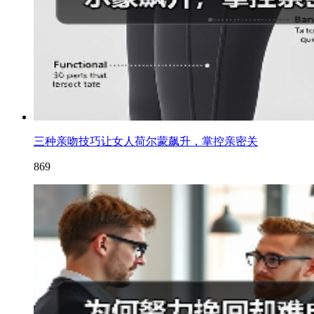
三种亲吻技巧让女人荷尔蒙飙升，掌控亲密关
869