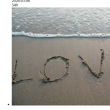
2026-03-06
549