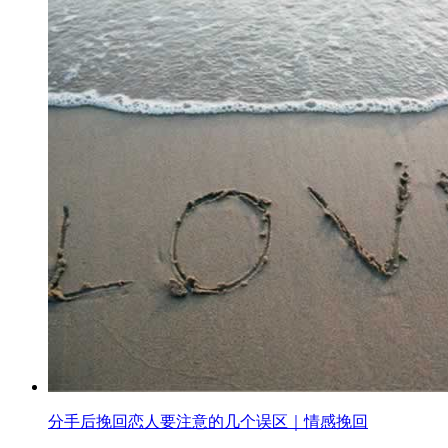
分手后挽回恋人要注意的几个误区｜情感挽回