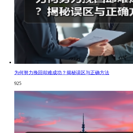
为何努力挽回却难成功？揭秘误区与正确方法
925