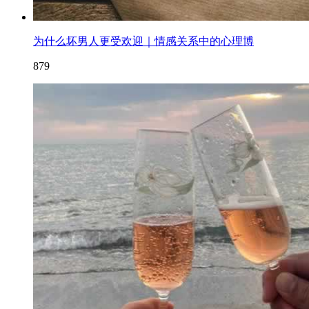
为什么坏男人更受欢迎｜情感关系中的心理博
879