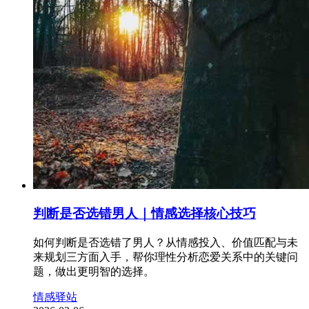
判断是否选错男人｜情感选择核心技巧
如何判断是否选错了男人？从情感投入、价值匹配与未
来规划三方面入手，帮你理性分析恋爱关系中的关键问
题，做出更明智的选择。
情感驿站