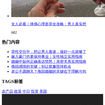
女人必看｜择偶心理差异全攻略：男人真实想
682
热门内容
异性交往中，想让男人着迷，做好一点就够了
嫁入豪门也要保持事业｜女性独立实用指南
婚姻中如何正确表达愤怒｜亲密关系实用指南
挽回感情的关键：别让犹豫毁掉机会
老公不愿聊天？挽回婚姻的关键在于理解与包
TAGS标签
农产品
政策
中日
投资
美国