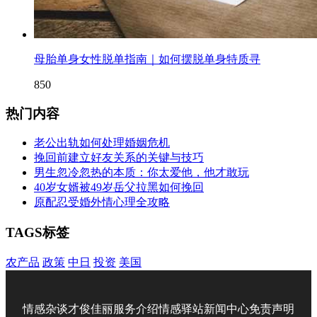
母胎单身女性脱单指南｜如何摆脱单身特质寻
850
热门内容
老公出轨如何处理婚姻危机
挽回前建立好友关系的关键与技巧
男生忽冷忽热的本质：你太爱他，他才敢玩
40岁女婿被49岁岳父拉黑如何挽回
原配忍受婚外情心理全攻略
TAGS标签
农产品
政策
中日
投资
美国
情感杂谈
才俊佳丽
服务介绍
情感驿站
新闻中心
免责声明