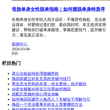
母胎单身女性脱单指南｜如何摆脱单身特质寻
长期单身女性常陷入四大误区：不懂异性相处、无法表
达喜欢、对爱情过度幻想、易自我封闭。本文提供实用
建议，帮助你打破单身困境，掌握恋爱技巧，提升吸引
力，遇见真正适合...
新闻中心
2026-03-06
850
栏目热门
老公出轨如何处理婚姻危机
挽回前建立好友关系的关键与技巧
男生忽冷忽热的本质：你太爱他，他才敢玩
40岁女婿被49岁岳父拉黑如何挽回
原配忍受婚外情心理全攻略
如何挽回回避型人格恋人？关键在于理解与引
挽回一个坚决要离开的女人需要哪些方法
挽回婚姻的最佳时机与自我提升策略