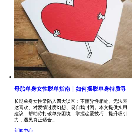
母胎单身女性脱单指南｜如何摆脱单身特质寻
长期单身女性常陷入四大误区：不懂异性相处、无法表
达喜欢、对爱情过度幻想、易自我封闭。本文提供实用
建议，帮助你打破单身困境，掌握恋爱技巧，提升吸引
力，遇见真正适合...
新闻中心