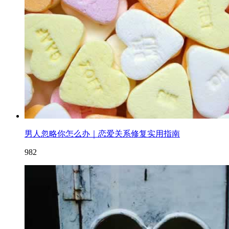
男人忽略你怎么办｜恋爱关系修复实用指南
982