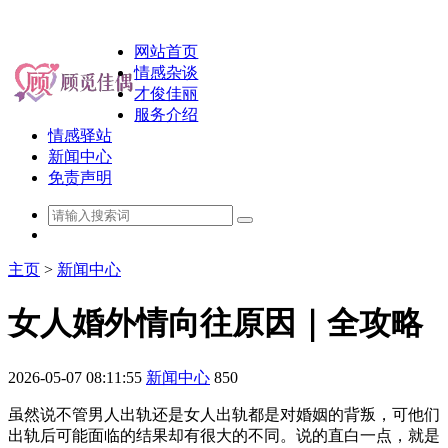
网站首页
情感杂谈
才俊佳丽
服务介绍
情感驿站
新闻中心
免责声明
主页
>
新闻中心
女人婚外情向往原因｜全攻略
2026-05-07 08:11:55
新闻中心
850
虽然说不管男人出轨还是女人出轨都是对婚姻的背叛，可他们
出轨后可能面临的结果却有很大的不同。说的直白一点，就是