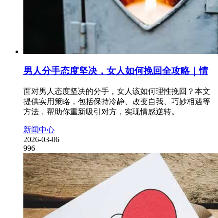
男人分手态度坚决，女人如何挽回全攻略｜情
面对男人态度坚决的分手，女人该如何理性挽回？本文
提供实用策略，包括保持冷静、改变自我、巧妙相遇等
方法，帮助你重新吸引对方，实现情感逆转。
新闻中心
2026-03-06
996