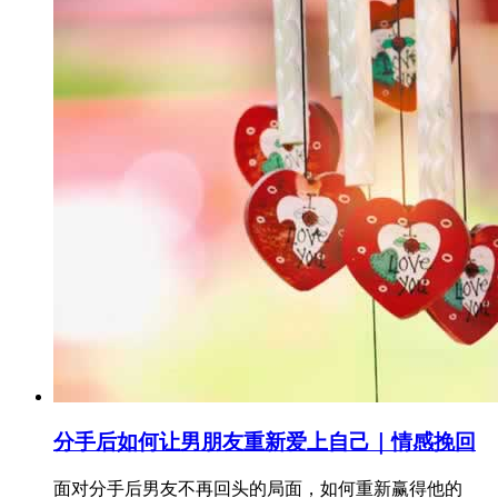
分手后如何让男朋友重新爱上自己｜情感挽回
面对分手后男友不再回头的局面，如何重新赢得他的