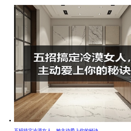
五招搞定冷漠女人，她主动爱上你的秘诀