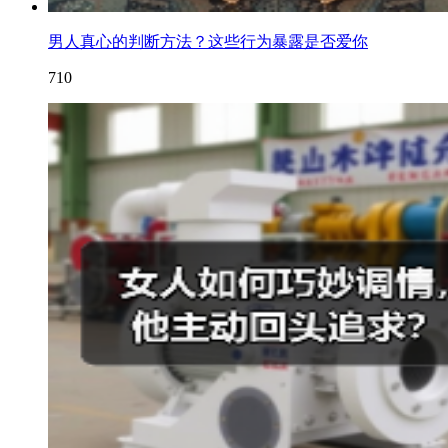
男人真心的判断方法？这些行为暴露是否爱你
710