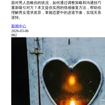
面对男人忽略你的状况，如何通过调整策略和沟通技巧
重新吸引对方？本文提供实用的情感修复方法，帮助你
理解男女需求差异，掌握恋爱中的进退节奏，实现关系
逆转。
新闻中心
2026-03-06
982