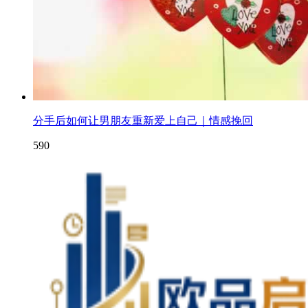
分手后如何让男朋友重新爱上自己｜情感挽回
590