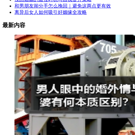
和男朋友闹分手怎么挽回｜避免这两点更有效
离异后女人如何吸引好姻缘全攻略
最新内容