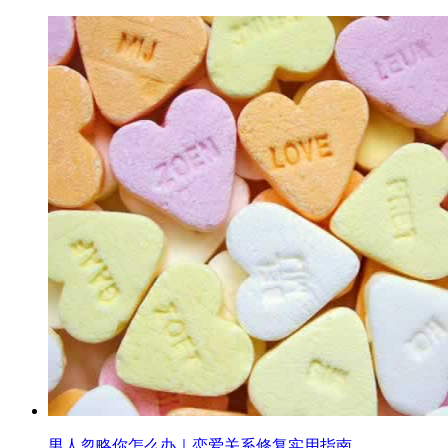
男人忽略你怎么办｜恋爱关系修复实用指南