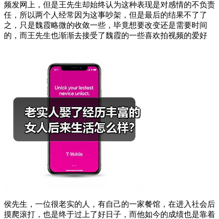
频发网上，但是王先生却始终认为这种表现是对感情的不负责
任，所以两个人经常因为这事吵架，但是最后的结果不了了
之，只是魏霞略微的收敛一些，毕竟想要改变还是需要时间
的，而王先生也渐渐去接受了魏霞的一些喜欢拍视频的爱好
侯先生，一位很老实的人，有自己的一家餐馆，在进入社会后
摸爬滚打，也是终于过上了好日子，而他如今的成绩也是靠着