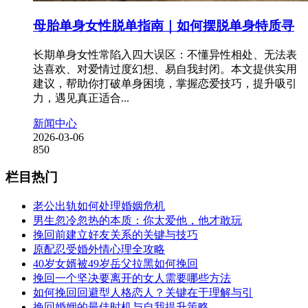
母胎单身女性脱单指南｜如何摆脱单身特质寻
长期单身女性常陷入四大误区：不懂异性相处、无法表
达喜欢、对爱情过度幻想、易自我封闭。本文提供实用
建议，帮助你打破单身困境，掌握恋爱技巧，提升吸引
力，遇见真正适合...
新闻中心
2026-03-06
850
栏目热门
老公出轨如何处理婚姻危机
男生忽冷忽热的本质：你太爱他，他才敢玩
挽回前建立好友关系的关键与技巧
原配忍受婚外情心理全攻略
40岁女婿被49岁岳父拉黑如何挽回
挽回一个坚决要离开的女人需要哪些方法
如何挽回回避型人格恋人？关键在于理解与引
挽回婚姻的最佳时机与自我提升策略