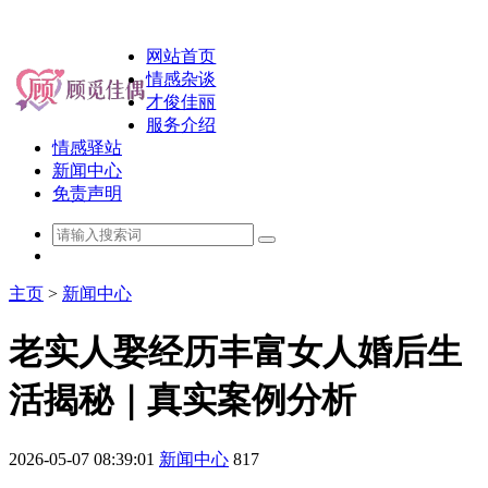
网站首页
情感杂谈
才俊佳丽
服务介绍
情感驿站
新闻中心
免责声明
主页
>
新闻中心
老实人娶经历丰富女人婚后生
活揭秘｜真实案例分析
2026-05-07 08:39:01
新闻中心
817