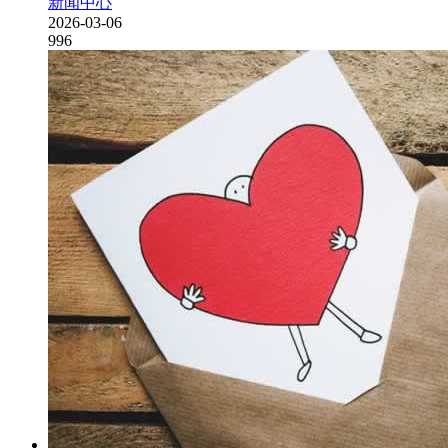
新闻中心
2026-03-06
996