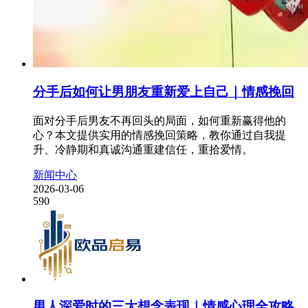
分手后如何让男朋友重新爱上自己｜情感挽回
面对分手后男友不再回头的局面，如何重新赢得他的
心？本文提供实用的情感挽回策略，教你通过自我提
升、冷静期和真诚沟通重建信任，重拾爱情。
新闻中心
2026-03-06
590
男人深爱时的三大想念表现｜情感心理全攻略