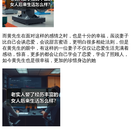
而黄先生在面对这样的感情之时，也是十分的幸福，虽说妻子
比自己会谈恋爱，会说甜言蜜语，更明白很多相处法则，但是
在黄先生的眼中，有这样的一位妻子不仅仅让恋爱生活充满着
感动，惊喜，更多的都会让自己学会了恋爱，学会了照顾人，
如今黄先生也是很幸福，更加的珍惜身边的她